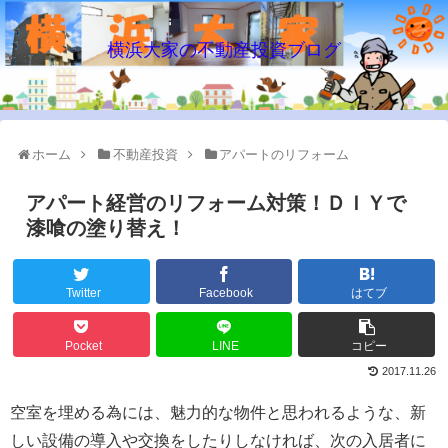
横浜大家の不動産投資ブログ
ホーム
不動産投資
アパートのリフォーム
アパート経営のリフォーム対策！ＤＩＹで
漆喰の塗り替え！
Twitter
Facebook
はてブ
Pocket
LINE
コピー
2017.11.26
空室を埋める為には、魅力的な物件と思われるような、新
しい設備の導入や交換をしたりしなければ、次の入居者に