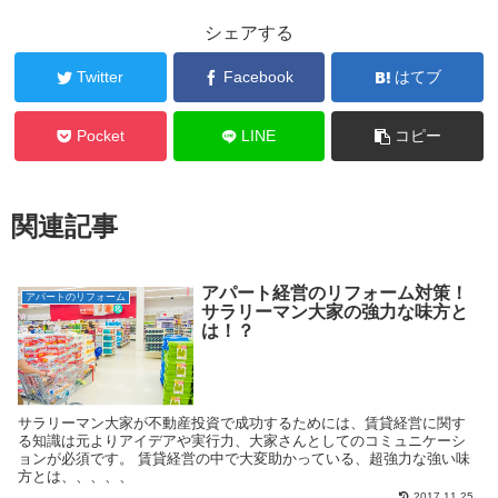
シェアする
Twitter
Facebook
はてブ
Pocket
LINE
コピー
関連記事
アパート経営のリフォーム対策！
アパートのリフォーム
サラリーマン大家の強力な味方と
は！？
サラリーマン大家が不動産投資で成功するためには、賃貸経営に関す
る知識は元よりアイデアや実行力、大家さんとしてのコミュニケーシ
ョンが必須です。 賃貸経営の中で大変助かっている、超強力な強い味
方とは、、、、、
2017.11.25