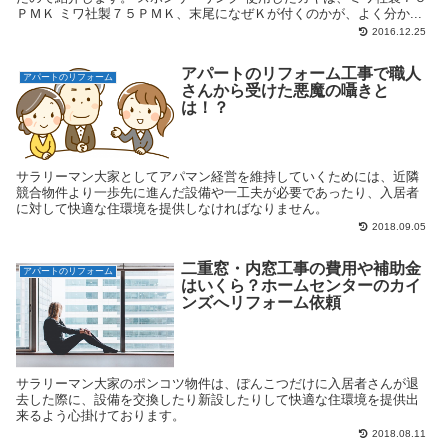
ＰＭＫ ミワ社製７５ＰＭＫ、末尾になぜＫが付くのかが、よく分か...
2016.12.25
アパートのリフォーム工事で職人
アパートのリフォーム
さんから受けた悪魔の囁きと
は！？
サラリーマン大家としてアパマン経営を維持していくためには、近隣
競合物件より一歩先に進んだ設備や一工夫が必要であったり、入居者
に対して快適な住環境を提供しなければなりません。
2018.09.05
二重窓・内窓工事の費用や補助金
アパートのリフォーム
はいくら？ホームセンターのカイ
ンズへリフォーム依頼
サラリーマン大家のポンコツ物件は、ぽんこつだけに入居者さんが退
去した際に、設備を交換したり新設したりして快適な住環境を提供出
来るよう心掛けております。
2018.08.11