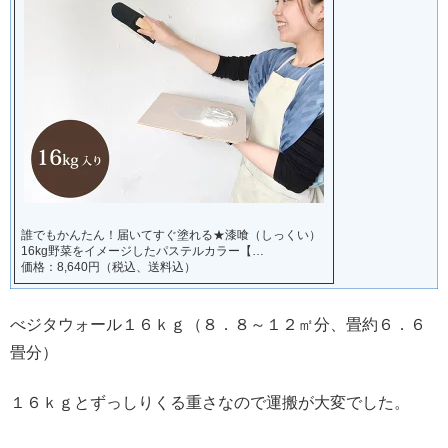
誰でもかんたん！届いてすぐ塗れる★漆喰（しっくい）
16kg野菜をイメージしたパステルカラー【…
価格：8,640円（税込、送料込）
べジタウォール１６ｋｇ（８．８～１２㎡分、畳約６．６
畳分）
１６ｋｇとずっしりくる重さなので運搬が大変でした。