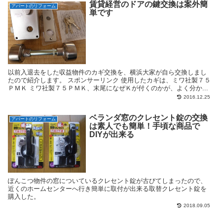
賃貸経営のドアの鍵交換は案外簡
アパートのリフォーム
単です
以前入退去をした収益物件のカギ交換を、横浜大家が自ら交換しまし
たので紹介します。 スポンサーリンク 使用したカギは、ミワ社製７５
ＰＭＫ ミワ社製７５ＰＭＫ、末尾になぜＫが付くのかが、よく分か...
2016.12.25
ベランダ窓のクレセント錠の交換
アパートのリフォーム
は素人でも簡単！手頃な商品で
DIYが出来る
ぽんこつ物件の窓についているクレセント錠が古びてしまったので、
近くのホームセンターへ行き簡単に取付が出来る取替クレセント錠を
購入した。
2018.09.05