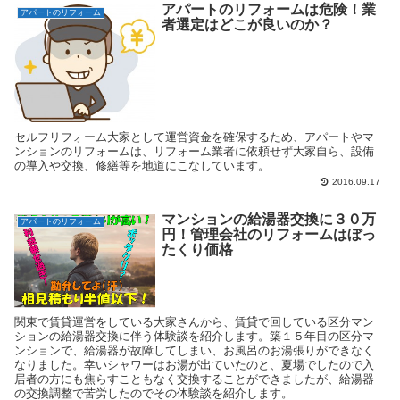
アパートのリフォームは危険！業
アパートのリフォーム
者選定はどこが良いのか？
セルフリフォーム大家として運営資金を確保するため、アパートやマ
ンションのリフォームは、リフォーム業者に依頼せず大家自ら、設備
の導入や交換、修繕等を地道にこなしています。
2016.09.17
マンションの給湯器交換に３０万
アパートのリフォーム
円！管理会社のリフォームはぼっ
たくり価格
関東で賃貸運営をしている大家さんから、賃貸で回している区分マン
ションの給湯器交換に伴う体験談を紹介します。築１５年目の区分マ
ンションで、給湯器が故障してしまい、お風呂のお湯張りができなく
なりました。幸いシャワーはお湯が出ていたのと、夏場でしたので入
居者の方にも焦らすこともなく交換することができましたが、給湯器
の交換調整で苦労したのでその体験談を紹介します。