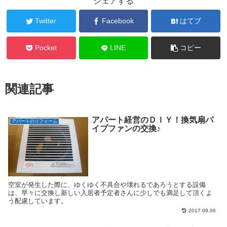
シェアする
Twitter
Facebook
はてブ
Pocket
LINE
コピー
関連記事
アパート経営のＤＩＹ！換気扇パ
アパートのリフォーム
イプファンの交換♪
空室が発生した際に、ゆくゆく不具合や壊れるであろうとする設備
は、早々に交換し新しい入居者予定者さんに少しでも満足して頂くよ
う配慮しています。
2017.09.06