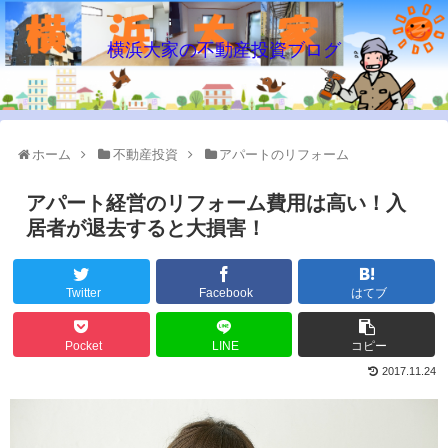
横浜大家の不動産投資ブログ
ホーム
不動産投資
アパートのリフォーム
アパート経営のリフォーム費用は高い！入
居者が退去すると大損害！
Twitter
Facebook
はてブ
Pocket
LINE
コピー
2017.11.24