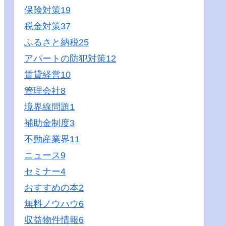
保険対策
19
税金対策
37
ふるさと納税
25
アパートの防犯対策
12
賃貸経営
10
管理会社
8
境界線問題
1
補助金制度
3
不動産業界
11
ニュース
9
セミナー
4
おすすめの本
2
無料ノウハウ
6
収益物件情報
6