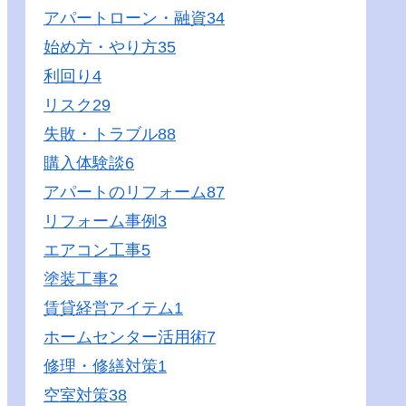
アパートローン・融資
34
始め方・やり方
35
利回り
4
リスク
29
失敗・トラブル
88
購入体験談
6
アパートのリフォーム
87
リフォーム事例
3
エアコン工事
5
塗装工事
2
賃貸経営アイテム
1
ホームセンター活用術
7
修理・修繕対策
1
空室対策
38