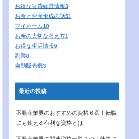
お得な賃貸経営情報
3
お金と資産形成の話
51
マイホーム
10
お金の大切な考え方
1
お得な生活情報
9
副業
8
自動販売機
3
最近の投稿
不動産業界のおすすめの資格６選！転職
にも使える有利な資格とは
不動産業界の関連資格一覧７つ！仕事に