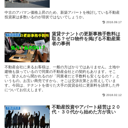
中古のアパマン価格上昇のため、新築アパートを検討している不動産
投資家は多数いるのが現状ではないでしょうか。
2016.09.17
賃貸テナントの更新事務手数料は
不動産投資
取る？ゼロ物件を掲げる不動産業
者の事例
不動産会社に来るお客様は、一般の方ばかりではありません。土地や
建物も扱っているので同業の不動産会社との契約もあります。そこ
で、皆さんから聞かれるのが「同業者だと手数料も安くなるの？」と
いうもの。お互い商売ですから、そこは交渉次第とお答えしていま
す。今回は、テナントを借りた大手の賃貸会社に更新料を請求した件
についてお伝えします。
2018.02.12
不動産投資やアパート経営は２０
不動産投資
代・３０代から始めた方が良い