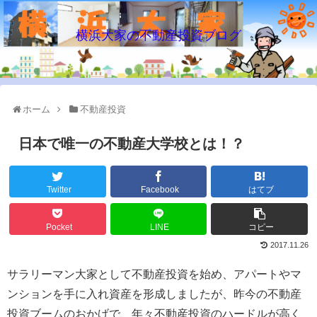
横浜大家の不動産投資ブログ
ホーム
不動産投資
日本で唯一の不動産大学校とは！？
Twitter
Facebook
はてブ
Pocket
LINE
コピー
2017.11.26
サラリーマン大家として不動産投資を始め、アパートやマ
ンションを手に入れ資産を形成しましたが、昨今の不動産
投資ブームのおかげで、年々不動産投資のハードルが高く