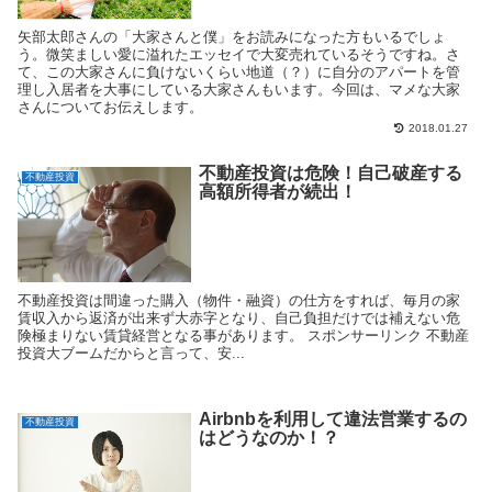
矢部太郎さんの「大家さんと僕」をお読みになった方もいるでしょ
う。微笑ましい愛に溢れたエッセイで大変売れているそうですね。さ
て、この大家さんに負けないくらい地道（？）に自分のアパートを管
理し入居者を大事にしている大家さんもいます。今回は、マメな大家
さんについてお伝えします。
2018.01.27
不動産投資は危険！自己破産する
不動産投資
高額所得者が続出！
不動産投資は間違った購入（物件・融資）の仕方をすれば、毎月の家
賃収入から返済が出来ず大赤字となり、自己負担だけでは補えない危
険極まりない賃貸経営となる事があります。 スポンサーリンク 不動産
投資大ブームだからと言って、安...
Airbnbを利用して違法営業するの
不動産投資
はどうなのか！？