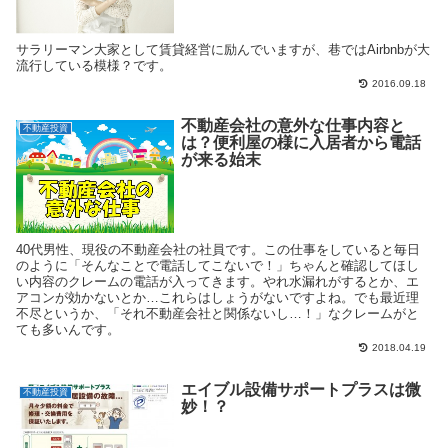
サラリーマン大家として賃貸経営に励んでいますが、巷ではAirbnbが大
流行している模様？です。
2016.09.18
不動産会社の意外な仕事内容と
不動産投資
は？便利屋の様に入居者から電話
が来る始末
40代男性、現役の不動産会社の社員です。この仕事をしていると毎日
のように「そんなことで電話してこないで！」ちゃんと確認してほし
い内容のクレームの電話が入ってきます。やれ水漏れがするとか、エ
アコンが効かないとか…これらはしょうがないですよね。でも最近理
不尽というか、「それ不動産会社と関係ないし…！」なクレームがと
ても多いんです。
2018.04.19
エイブル設備サポートプラスは微
不動産投資
妙！？