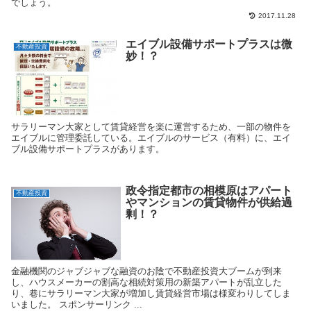
でしょう。
2017.11.28
エイブル設備サポートプラスは微
不動産投資
妙！？
サラリーマン大家として賃貸経営を楽に運営するため、一部の物件を
エイブルに管理委託している。エイブルのサービス（有料）に、エイ
ブル設備サポートプラスがあります。
政令指定都市の相模原はアパート
不動産投資
やマンションの賃貸物件が供給過
剰！？
金融機関のジャブジャブな融資のお陰で不動産投資大ブームが到来
し、ハウスメーカーの割高な相続対策用の新築アパートが乱立した
り、巷にサラリーマン大家が増加し賃貸経営市場は様変わりしてしま
いました。 スポンサーリンク ...