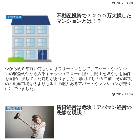
2017.04.30
不動産投資で７２００万大損した
不動産投資
マンションとは！？
今から約６年前に何もないサラリーマンとして、アパートやマンショ
ンの収益物件から入るキャッシュフローに憧れ、闘士を燃やしを物件
を血眼に捜していた時期がありました。 駆け出しの６年前、その時期
の不動産市場は今よりも沢山の魅力あるアパートやマンションが売り
に出ていました。
2017.11.26
賃貸経営は危険！アパマン経営の
不動産投資
悲惨な現状！