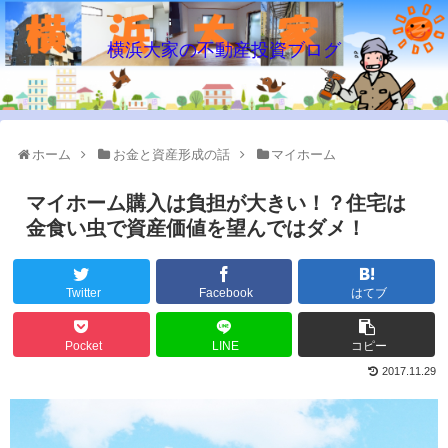
横浜大家の不動産投資ブログ
ホーム
お金と資産形成の話
マイホーム
マイホーム購入は負担が大きい！？住宅は
金食い虫で資産価値を望んではダメ！
Twitter
Facebook
はてブ
Pocket
LINE
コピー
2017.11.29