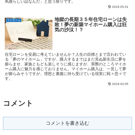
馬鹿らしい話なんだ」と思う限りです。
2019.05.01
地獄の長期３５年住宅ローンは失
マイホーム
敗！夢の新築マイホーム購入は狂
気の沙汰！？
住宅ローンを安易に考えていませんか？人生の目標とまで言われてい
る「夢のマイホーム」ですが、購入するまではまだ見ぬ新生活に夢を
膨らませ、家族ともども楽しそうに感じますが、実際のところマイホ
ーム購入に魅力を感じておりません。マイホーム購入は、一見して夢
が膨らみそうですが、理想と裏腹に待ち受けている現実に戦々恐々で
す。
2019.03.05
コメント
コメントを書き込む