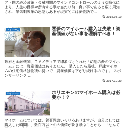
ア・国の経済政策・金融機関のマインドコントロールのような喧伝に
より、人生の目標や所有する事が当たり前・良い事であると広く周知
され、景気刺激策の思惑もあるが現実的には夢物語で...
2018.06.10
悪夢のマイホーム購入は失敗！資
マイホーム
産価値がない事を理解すべき！
政府と金融機関、ＴＶメディアで印象づけられた「幻想の夢のマイホ
ーム」には、資産価値はありません。 購入したら最後、戸建マイホー
ムの住宅価格は物凄い勢いで、資産価値は下がり続けるのです。 スポ
ンサーリンク ...
2017.10.20
ホリエモンのマイホーム購入は必
マイホーム
要か！？
マイホームについては、賛否両論いろりろありますが、自分としては
購入した瞬間に、数百万以上のの価値が吹き飛ぶことから、「なんて