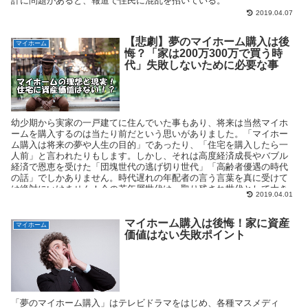
計に問題があると、報道で住民に混乱を招いている。
2019.04.07
【悲劇】夢のマイホーム購入は後
マイホーム
悔？「家は200万300万で買う時
代」失敗しないために必要な事
幼少期から実家の一戸建てに住んでいた事もあり、将来は当然マイホ
ームを購入するのは当たり前だという思いがありました。「マイホー
ム購入は将来の夢や人生の目的」であったり、「住宅を購入したら一
人前」と言われたりもします。しかし、それは高度経済成長やバブル
経済で恩恵を受けた「団塊世代の逃げ切り世代」「高齢者優遇の時代
の話」でしかありません。時代遅れの年配者の言う言葉を真に受けて
は絶対にいけません！今の若年層世代は、取り残され世代として大き
2019.04.01
な夢であるはずの数千万円もするマイホーム購入を、素直に受け入れ
られない現実もあるのです。断言します！収入に不安のある方は安易
に住宅ローンなんて組んではいけません。計画性のないマイホーム購
マイホーム購入は後悔！家に資産
マイホーム
入は、ギャンブル・ハイリスクであり、一歩間違えば不動産ならぬ
価値はない失敗ポイント
「負動産」「地獄が待ち受けている」事にもなりかねません。マイホ
ーム購入の買い時（価格・必要な時期など）もありますが、何が一番
自分達家族にとって大切なのかを考える必要もありますので、後悔し
ないために「マイホーム購入の悲痛な現実」を紹介します。
「夢のマイホーム購入」はテレビドラマをはじめ、各種マスメディ