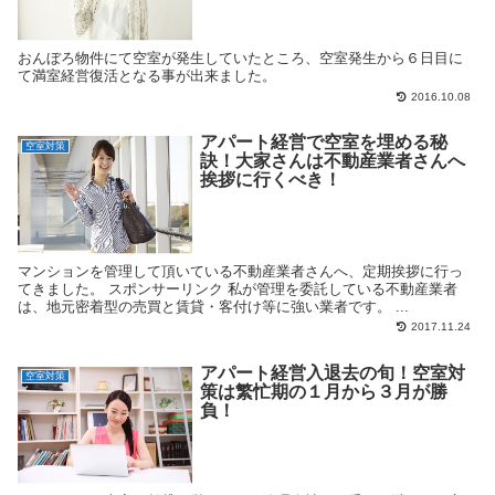
おんぼろ物件にて空室が発生していたところ、空室発生から６日目に
て満室経営復活となる事が出来ました。
2016.10.08
アパート経営で空室を埋める秘
空室対策
訣！大家さんは不動産業者さんへ
挨拶に行くべき！
マンションを管理して頂いている不動産業者さんへ、定期挨拶に行っ
てきました。 スポンサーリンク 私が管理を委託している不動産業者
は、地元密着型の売買と賃貸・客付け等に強い業者です。 ...
2017.11.24
アパート経営入退去の旬！空室対
空室対策
策は繁忙期の１月から３月が勝
負！