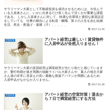
サラリーマン大家として不動産投資を成功させるためには、今住んで
いる入居者さんに、いかに出来るだけ長く住んで頂くかが重要な課題
である。 しかし入居者さんに対して、快適な住環境と適切な家賃設定
をしていても、仕事の都合による転居・離職、第２の人生を歩む結婚
生活、死去・夜逃げ・逮捕（汗）、、、、、
2017.11.26
アパート経営は厳しい！賃貸物件
空室対策
に入居申込が全然入りません！
サラリーマン大家の賃貸経営は満室経営が当たり前だと感じています
が、繁忙時期が過ぎ周囲の強敵ライバル大家さんや、素人の地主大家
さん達の非常に見栄えの良い素敵な新築アパマンが周囲にあるため、
入居申込がなかなか入りません。
2017.01.28
アパート経営の空室対策！退去か
空室対策
ら７日で満室経営にする方法