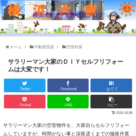
横浜大家の不動産投資ブログ
ホーム
不動産投資
空室対策
サラリーマン大家のＤＩＹセルフリフォー
ムは大変です！
Twitter
Facebook
はてブ
Pocket
LINE
コピー
2016.10.08
サラリーマン大家の空室物件を、大家自らセルフリフォー
ムしていますが、時間がない事と深夜遅くまでの徹夜作業