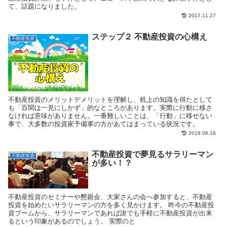
て、話題になりました。
2017.11.27
ステップ２ 不動産投資の心構え
不動産投資
不動産投資のメリットデメリットを理解し、机上の知識を得たとして
も「百聞は一見にしかず」的なところがあります。実際に行動に移さ
なければ意味がありません。一番難しいことは、「行動」に移せない
事で、大多数の投資家予備軍の方があてはまっている状況です。
2019.06.16
不動産投資で夢見るサラリーマン
不動産投資
が多い！？
不動産投資のセミナーや懇親会、大家さんの会へ参加すると、不動産
投資を始めたいサラリーマンの方を多く見かけます。 昨今の不動産投
資ブームから、サラリーマンであれば誰でも手軽に不動産投資が出来
るという印象があるのでしょう。 実際のと