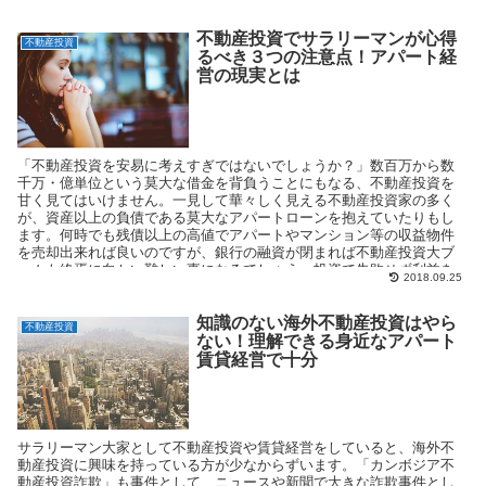
不動産投資でサラリーマンが心得
不動産投資
るべき３つの注意点！アパート経
営の現実とは
「不動産投資を安易に考えすぎではないでしょうか？」数百万から数
千万・億単位という莫大な借金を背負うことにもなる、不動産投資を
甘く見てはいけません。一見して華々しく見える不動産投資家の多く
が、資産以上の負債である莫大なアパートローンを抱えていたりもし
ます。何時でも残債以上の高値でアパートやマンション等の収益物件
を売却出来れば良いのですが、銀行の融資が閉まれば不動産投資大ブ
ームも終焉に向かい難しい事になるでしょう。投資で失敗せず利益を
2018.09.25
確保し儲けるためにも、サラリーマンのビジネスとして「不動産投資
で心得るべき３つの注意点」を紹介致します。
知識のない海外不動産投資はやら
不動産投資
ない！理解できる身近なアパート
賃貸経営で十分
サラリーマン大家として不動産投資や賃貸経営をしていると、海外不
動産投資に興味を持っている方が少なからずいます。「カンボジア不
動産投資詐欺」も事件として、ニュースや新聞で大きな詐欺事件とし