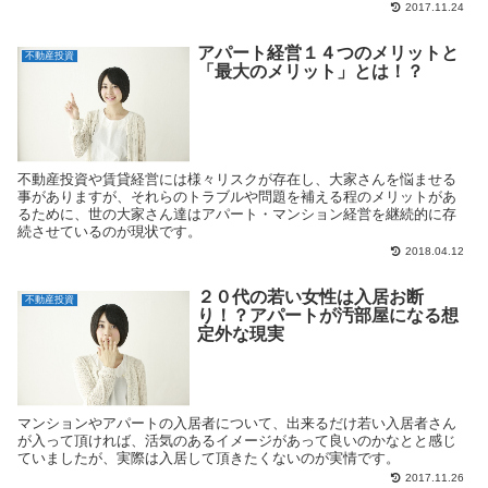
2017.11.24
アパート経営１４つのメリットと
不動産投資
「最大のメリット」とは！？
不動産投資や賃貸経営には様々リスクが存在し、大家さんを悩ませる
事がありますが、それらのトラブルや問題を補える程のメリットがあ
るために、世の大家さん達はアパート・マンション経営を継続的に存
続させているのが現状です。
2018.04.12
２０代の若い女性は入居お断
不動産投資
り！？アパートが汚部屋になる想
定外な現実
マンションやアパートの入居者について、出来るだけ若い入居者さん
が入って頂ければ、活気のあるイメージがあって良いのかなとと感じ
ていましたが、実際は入居して頂きたくないのが実情です。
2017.11.26