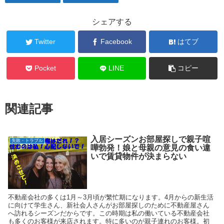
シェアする
Twitter
Facebook
はてブ
Pocket
LINE
コピー
関連記事
入居シーズンお部屋探しで親子喧
失敗・トラブル
嘩勃発！娘と母親の意見の食い違
いで賃貸物件が決まらない
不動産会社の多くは1月～3月頃が繁忙期になります。4月からの新生活
に向けて学生さん、新社会人さんがお部屋探しのために不動産屋さん
へ訪れるシーズンだからです。この時期は私の働いている不動産会社
も多くのお客様が来店されます。特に多いのが親子連れのお客様。初