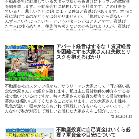
不動産会社に勤務しているスタッフ様から夜逃げにトラブルの体験談
を紹介致します。不動産会社に勤務している社員です。この仕事をし
ていると、悲しいことに1年に１・２件ほど夜逃げがあります。本当に
夜に逃げてるのかどうかは分かりませんが、「気付いたら居ない・と
んずらこいたぶっこいた」というパターンがほとんどです。夜逃げし
た本人は後ろめたさ、後先何も考えないのかも知れませんが、夜逃げ
する前によ～く考えて！下さい。家賃を支払わず夜逃げすることは、
決して良いことではないことを紹介致します。
アパート経営はするな！賃貸経営
失敗・トラブル
を困難にする大家さんは失敗とリ
スクを抱えるばかり
不動産会社のスタッフ様から、サラリーマン大家として「耳が痛い残
念な大家さん」の紹介を致します。私は主に賃貸物件の仲介をする会
社で働いているのですが、時々大家さんが自身の所有する賃貸物件の
募集のお願いに来てくださることがあります。どの大家さんも性格、
毛色が違い、穏やかな方もいれば気難しい方もいらっしゃいます。そ
んな中で私が対応して難しいと感じた大家さんをご紹介します。
2018.08.25
不動産投資に自己資金はいくら必
アパートローン・融資
要？軍資金や目安について