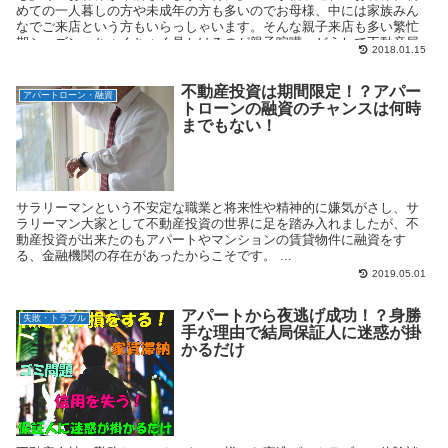
めての一人暮しの方や未成年の方も多いのでお母様、中には家族みん
なでご来店という方もいらっしゃいます。そんな親子来店も多い繁忙
期シーズン、ちょくちょく見かけるのが親子喧嘩。どうして不動産屋
2018.01.15
で親子喧嘩が始まってしまうのでしょうか、そんな出来事を紹介致し
ます。
不動産投資は期間限定！？アパー
アパートローン・融資
トローンの融資のチャンスは何時
までもない！
サラリーマンという不安定な職業と将来性や精神的に嫌気がさし、サ
ラリーマン大家として不動産投資の世界に足を踏み入れましたが、不
動産投資が出来たのもアパートやマンションの賃貸物件に融資をす
る、金融機関の存在があったからこそです。 ...
2019.05.01
アパートから夜逃げ成功！？身勝
失敗・トラブル
手な理由で結局保証人に迷惑が掛
かるだけ