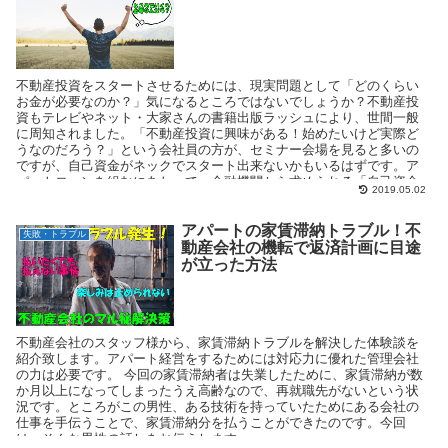
不動産投資をスタートさせるためには、現実問題として「どのくらい
お金が必要なのか？」気になるところではないでしょうか？不動産投
資もテレビやネット・大家さんの書籍出版ラッシュにより、世間一般
に周知されました。「不動産投資に興味がある！始めたいけど実際ど
うなのだろう？」という会社員の方が、セミナー会場を見ると多いの
ですが、自己資金がネックでスタート出来ないかもいるはずです。ア
パートローンを組むにあたって、金融機関から求められる「自己資金
2019.05.02
の目安」について紹介いたします。
アパートの家賃滞納トラブル！不
失敗・トラブル
動産会社の機転で返済計画に目途
が立った方法
不動産会社のスタッフ様から、家賃滞納トラブルを解決した体験談を
紹介致します。アパート経営をするためには対応力に優れた管理会社
の力は必要です。 今回の家賃滞納者は失業したために、家賃滞納が数
か月以上になってしまったうえ高齢なので、再就職先がないという状
況です。ところがこの男性、ある技術を持っていたためにある会社の
仕事を手伝うことで、家賃滞納分を払うことができたのです。今回
は、そんな男性の話しをお伝えします。