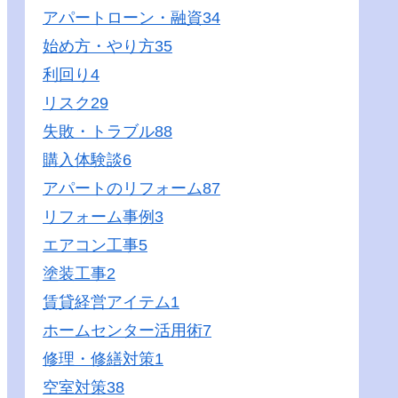
アパートローン・融資
34
始め方・やり方
35
利回り
4
リスク
29
失敗・トラブル
88
購入体験談
6
アパートのリフォーム
87
リフォーム事例
3
エアコン工事
5
塗装工事
2
賃貸経営アイテム
1
ホームセンター活用術
7
修理・修繕対策
1
空室対策
38