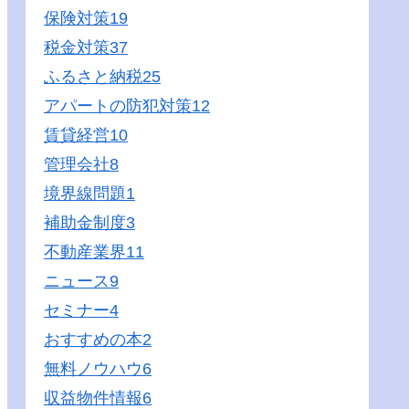
保険対策
19
税金対策
37
ふるさと納税
25
アパートの防犯対策
12
賃貸経営
10
管理会社
8
境界線問題
1
補助金制度
3
不動産業界
11
ニュース
9
セミナー
4
おすすめの本
2
無料ノウハウ
6
収益物件情報
6