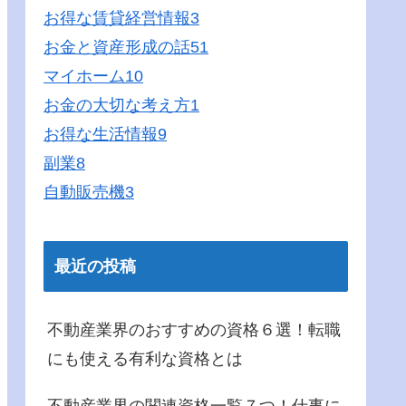
お得な賃貸経営情報
3
お金と資産形成の話
51
マイホーム
10
お金の大切な考え方
1
お得な生活情報
9
副業
8
自動販売機
3
最近の投稿
不動産業界のおすすめの資格６選！転職
にも使える有利な資格とは
不動産業界の関連資格一覧７つ！仕事に